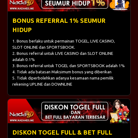
BONUS REFERRAL 1% SEUMUR
HIDUP
1. Bonus berlaku untuk permainan TOGEL, LIVE CASINO,
SLOT ONLINE dan SPORTSBOOK.
2. Bonus referral untuk LIVE CASINO dan SLOT ONLINE
adalah 0.1%
3. Bonus referral untuk TOGEL dan SPORTSBOOK adalah 1%
4. Tidak ada batasan Maksimum bonus yang diberikan
5. Tidak diperbolehkan adanya kesamaan nama pemilik
rekening UPLINE dan DOWNLINE
DISKON TOGEL FULL & BET FULL