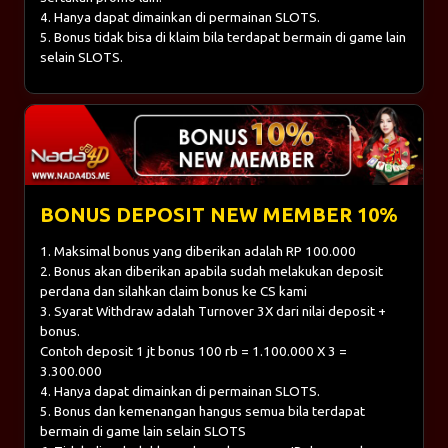
4. Hanya dapat dimainkan di permainan SLOTS.
5. Bonus tidak bisa di klaim bila terdapat bermain di game lain
selain SLOTS.
BONUS DEPOSIT NEW MEMBER 10%
1. Maksimal bonus yang diberikan adalah RP 100.000
2. Bonus akan diberikan apabila sudah melakukan deposit
perdana dan silahkan claim bonus ke CS kami
3. Syarat Withdraw adalah Turnover 3X dari nilai deposit +
bonus.
Contoh deposit 1 jt bonus 100 rb = 1.100.000 X 3 =
3.300.000
4. Hanya dapat dimainkan di permainan SLOTS.
5. Bonus dan kemenangan hangus semua bila terdapat
bermain di game lain selain SLOTS