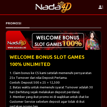
PROMOSI
WELCOME BONUS SLOT GAMES
100% UNLIMITED
1. Claim bonus ke CS kami setelah memenuhi persyaratan
25x Turnover dari nilai Deposit Pertama.
Contoh: Deposit 500 x 25 = 12,500
2. Batas waktu untuk memenuhi syarat Turnover adalah 30
hari (terhitung sejak melakukan deposit perdana).
3. Member yang ikut promo ini di wajibkan untuk chat ke
Customer Service sebelum deposit agar tidak di ikut
sertakan promo lain.