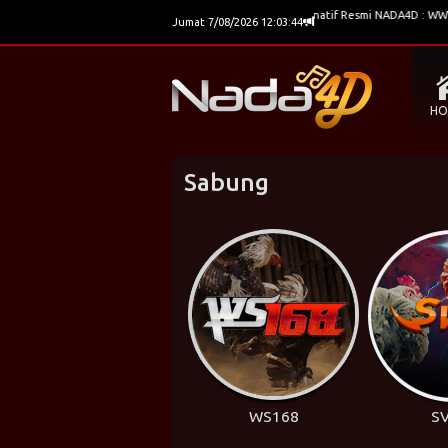
Link Alternatif Resmi NADA4D : WWW.
Jumat 7/08/2026 12:03:44
HO
Sabung
WS168
S