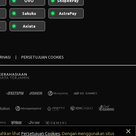
OVO
ShopeePay
Sakuku
AstraPay
l
Axiata
RIVASI
|
PERSETUJUAN COOKIES
×
ahkan lihat
Persetujuan Cookies
. Dengan menggunakan situs