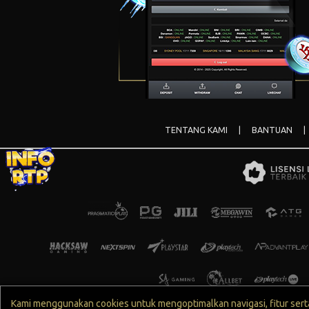
TENTANG KAMI
|
BANTUAN
|
Kami menggunakan cookies untuk mengoptimalkan navigasi, fitur serta