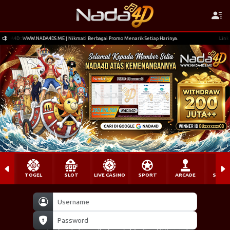
ADA4D : WWW.NADA4DS.ME | Nikmati Berbagai Promo Menarik Setiap Harinya.
Link Al
TOGEL
SLOT
LIVE CASINO
SPORT
ARCADE
SABU