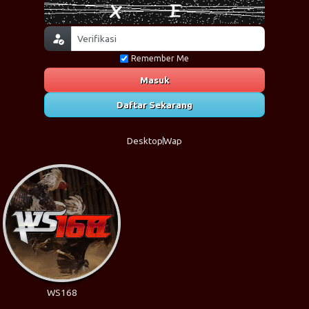
Remember Me
Masuk
Daftar Sekarang
Desktop
Wap
WS168